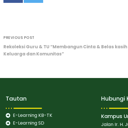
PREVIOUS POST
Rekoleksi Guru & TU “Membangun Cinta & Belas kasi
Keluarga dan Komunitas”
Tautan
Hubungi 
E-Learning KB-TK
Kampus Ur
E-Learning SD
Jalan Ir. H