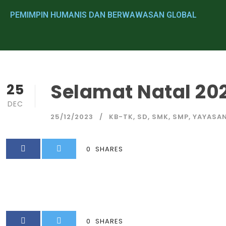
PEMIMPIN HUMANIS DAN BERWAWASAN GLOBAL
Selamat Natal 20
25
DEC
25/12/2023
KB-TK
,
SD
,
SMK
,
SMP
,
YAYASA
0
SHARES
0
SHARES