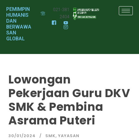
PEMIMPIN
021-381
HUMANIS
2404
DAN
BERWAWA
SAN
GLOBAL
Lowongan
Pekerjaan Guru DKV
SMK & Pembina
Asrama Puteri
30/01/2024
SMK
,
YAYASAN