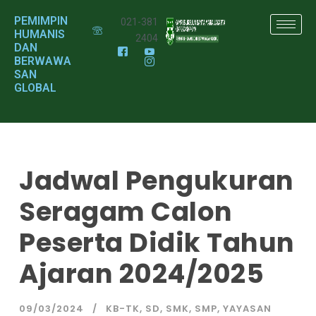
PEMIMPIN
021-381
HUMANIS
2404
DAN
BERWAWA
SAN
GLOBAL
Jadwal Pengukuran
Seragam Calon
Peserta Didik Tahun
Ajaran 2024/2025
09/03/2024
KB-TK
,
SD
,
SMK
,
SMP
,
YAYASAN