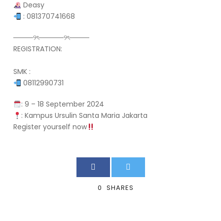
Deasy
: 081370741668
────୨ৎ─────୨ৎ────
REGISTRATION:
SMK :
08112990731
: 9 – 18 September 2024
: Kampus Ursulin Santa Maria Jakarta
Register yourself now
0
SHARES