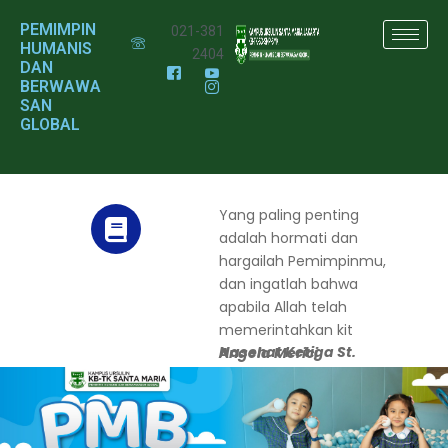
PEMIMPIN
021-381
HUMANIS
2404
DAN
BERWAWA
SAN
GLOBAL
Yang paling penting
adalah hormati dan
hargailah Pemimpinmu,
dan ingatlah bahwa
apabila Allah telah
memerintahkan kita
untuk menghargai ibu
da
Nasehat Ketiga St. Angela Merici