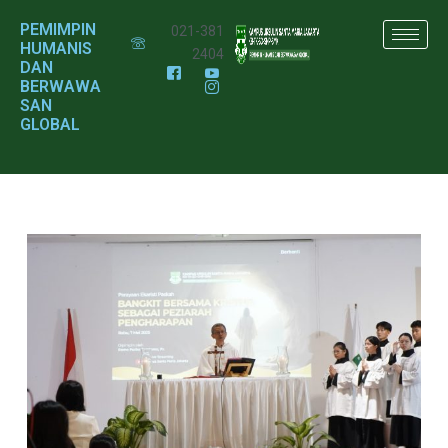
PEMIMPIN
021-381
HUMANIS
2404
DAN
BERWAWA
SAN
GLOBAL