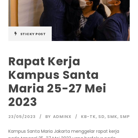
STICKY POST
Rapat Kerja
Kampus Santa
Maria 25-27 Mei
2023
23/05/2023
BY
ADMINX
KB-TK
,
SD
,
SMK
,
SMP
Kampus Santa Maria Jakarta menggelar rapat kerja