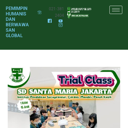
PEMIMPIN
021-381
HUMANIS
2404
DAN
BERWAWA
SAN
GLOBAL